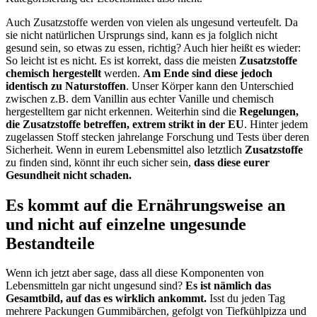
Auch Zusatzstoffe werden von vielen als ungesund verteufelt. Da
sie nicht natürlichen Ursprungs sind, kann es ja folglich nicht
gesund sein, so etwas zu essen, richtig? Auch hier heißt es wieder:
So leicht ist es nicht. Es ist korrekt, dass die meisten
Zusatzstoffe
chemisch hergestellt
werden.
Am Ende sind diese jedoch
identisch zu Naturstoffen
. Unser Körper kann den Unterschied
zwischen z.B. dem Vanillin aus echter Vanille und chemisch
hergestelltem gar nicht erkennen. Weiterhin sind die
Regelungen,
die Zusatzstoffe betreffen, extrem strikt in der EU
. Hinter jedem
zugelassen Stoff stecken jahrelange Forschung und Tests über deren
Sicherheit. Wenn in eurem Lebensmittel also letztlich
Zusatzstoffe
zu finden sind, könnt ihr euch sicher sein,
dass diese eurer
Gesundheit nicht schaden.
Es kommt auf die Ernährungsweise an
und nicht auf einzelne ungesunde
Bestandteile
Wenn ich jetzt aber sage, dass all diese Komponenten von
Lebensmitteln gar nicht ungesund sind?
Es ist nämlich das
Gesamtbild, auf das es wirklich ankommt.
Isst du jeden Tag
mehrere Packungen Gummibärchen, gefolgt von Tiefkühlpizza und