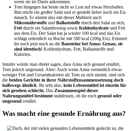
wenn sie im Darm ankommen.
Tom hingegen hat heute nicht so Lust auf etwas Herzhaftes.
Ihm reicht ein großer Salat und er genießt lieber noch ein Eis
danach. Er nimmt also mit dieser Mahlzeit auch
Mikronährstoffe
und
Ballaststoffe
durch den Salat zu sich,
Fett
durch ein Salatdressing sowie
Kohlenhydrate
und Fett
aus dem Eis. Der Salat hat ja wieder 100 kcal und das Eis
schlägt ordentlich zu Buche mit 580 kcal (200g Eis). Erinnert
ihr euch jetzt noch an die
Bausteine bei Anna: Genau, sie
sind identisch!
Kohlenhydrate, Fett, Ballaststoffe und
Kalorien.
Intuitiv würde man direkt sagen, dass Anna sich gesund ernährt,
Tom jedoch ungesund. Aber: Auch wenn Anna vermutlich etwas
weniger Fett und Gesamtkalorien als Tom zu sich nimmt, sind sich
die
beiden Gerichte in ihrer Nährstoffzusammensetzung doch
halbwegs ähnlich
. Ihr seht also,
kein Lebensmittel ist einzeln für
sich gesehen schlecht.
Das
Zusammenspiel dieser
Nahrungsmittel bestimmt
stattdessen, ob ihr euch
gesund oder
ungesund
ernährt.
Was macht eine gesunde Ernährung aus?