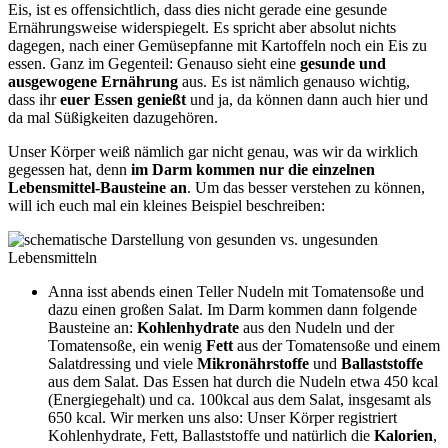
Eis, ist es offensichtlich, dass dies nicht gerade eine gesunde
Ernährungsweise widerspiegelt. Es spricht aber absolut nichts
dagegen, nach einer Gemüsepfanne mit Kartoffeln noch ein Eis zu
essen. Ganz im Gegenteil: Genauso sieht eine
gesunde und
ausgewogene Ernährung
aus. Es ist nämlich genauso wichtig,
dass ihr
euer Essen genießt
und ja, da können dann auch hier und
da mal Süßigkeiten dazugehören.
Unser Körper weiß nämlich gar nicht genau, was wir da wirklich
gegessen hat, denn
im Darm kommen nur die einzelnen
Lebensmittel-Bausteine an
. Um das besser verstehen zu können,
will ich euch mal ein kleines Beispiel beschreiben:
Anna isst abends einen Teller Nudeln mit Tomatensoße und
dazu einen großen Salat. Im Darm kommen dann folgende
Bausteine an:
Kohlenhydrate
aus den Nudeln und der
Tomatensoße, ein wenig
Fett
aus der Tomatensoße und einem
Salatdressing und viele
Mikronährstoffe
und
Ballaststoffe
aus dem Salat. Das Essen hat durch die Nudeln etwa 450 kcal
(Energiegehalt) und ca. 100kcal aus dem Salat, insgesamt als
650 kcal. Wir merken uns also: Unser Körper registriert
Kohlenhydrate, Fett, Ballaststoffe und natürlich die
Kalorien
,