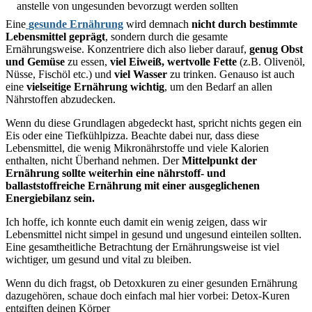
Eine
gesunde Ernährung
wird demnach
nicht durch bestimmte
Lebensmittel geprägt
, sondern durch die gesamte
Ernährungsweise. Konzentriere dich also lieber darauf,
genug Obst
und Gemüse
zu essen,
viel Eiweiß, wertvolle Fette
(z.B. Olivenöl,
Nüsse, Fischöl etc.) und
viel Wasser
zu trinken. Genauso ist auch
eine
vielseitige Ernährung wichtig
, um den Bedarf an allen
Nährstoffen abzudecken.
Wenn du diese Grundlagen abgedeckt hast, spricht nichts gegen ein
Eis oder eine Tiefkühlpizza. Beachte dabei nur, dass diese
Lebensmittel, die wenig Mikronährstoffe und viele Kalorien
enthalten, nicht Überhand nehmen. Der
Mittelpunkt der
Ernährung sollte weiterhin eine nährstoff- und
ballaststoffreiche Ernährung mit einer ausgeglichenen
Energiebilanz sein.
Ich hoffe, ich konnte euch damit ein wenig zeigen, dass wir
Lebensmittel nicht simpel in gesund und ungesund einteilen sollten.
Eine gesamtheitliche Betrachtung der Ernährungsweise ist viel
wichtiger, um gesund und vital zu bleiben.
Wenn du dich fragst, ob Detoxkuren zu einer gesunden Ernährung
dazugehören, schaue doch einfach mal hier vorbei: Detox-Kuren
entgiften deinen Körper