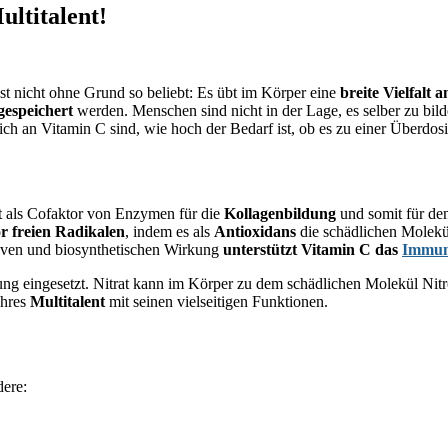
ltitalent!
ist nicht ohne Grund so beliebt: Es übt im Körper eine
breite Vielfalt 
gespeichert
werden. Menschen sind nicht in der Lage, es selber zu bild
reich an Vitamin C sind, wie hoch der Bedarf ist, ob es zu einer Über
st als Cofaktor von Enzymen für die
Kollagenbildung
und somit für de
or freien Radikalen
, indem es als
Antioxidans
die schädlichen Molekü
ativen und biosynthetischen Wirkung
unterstützt Vitamin C das
Immun
chung eingesetzt. Nitrat kann im Körper zu dem schädlichen Molekül N
ahres
Multitalent
mit seinen vielseitigen Funktionen.
dere: