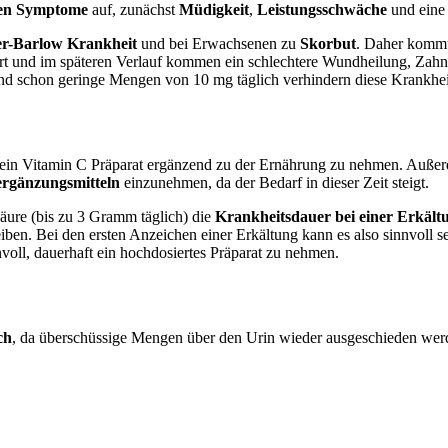
sten Symptome
auf, zunächst
Müdigkeit
,
Leistungsschwäche
und ein
er-Barlow Krankheit
und bei Erwachsenen zu
Skorbut
. Daher kommt 
t und im späteren Verlauf kommen ein schlechtere Wundheilung, Zahnfl
d schon geringe Mengen von 10 mg täglich verhindern diese Krankhei
rf ein Vitamin C Präparat ergänzend zu der Ernährung zu nehmen. Auß
rgänzungsmitteln
einzunehmen, da der Bedarf in dieser Zeit steigt.
äure (bis zu 3 Gramm täglich) die
Krankheitsdauer bei einer Erkäl
reiben. Bei den ersten Anzeichen einer Erkältung kann es also sinnvoll s
nvoll, dauerhaft ein hochdosiertes Präparat zu nehmen.
ch
, da überschüssige Mengen über den Urin wieder ausgeschieden wer